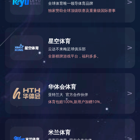
叶轮档套、密封环、导叶套
不锈钢（ZDG型泵铬钼钢）
平衡板、平衡盘、平衡套
不锈钢（ZDG型泵铬钼钢）
辽ICP备09009061号-1
辽公网安备000000
版权所有：开云网页版页面
技术支持：辽宁华睿科技有限公司
地址：
辽宁省葫芦岛市高桥经济开发区
乐竞体育·(LEJING)官方网站
|
江南平台
|
XINGKONG.COM
|
乐
竞官网
|
开云足球
|
「B体育」
|
乐动官方网站
|
星空官方网页版
|


